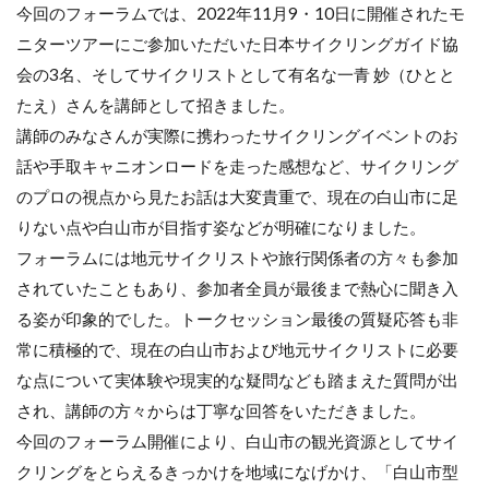
今回のフォーラムでは、2022年11月9・10日に開催されたモ
ニターツアーにご参加いただいた日本サイクリングガイド協
会の3名、そしてサイクリストとして有名な一青 妙（ひとと
たえ）さんを講師として招きました。
講師のみなさんが実際に携わったサイクリングイベントのお
話や手取キャニオンロードを走った感想など、サイクリング
のプロの視点から見たお話は大変貴重で、現在の白山市に足
りない点や白山市が目指す姿などが明確になりました。
フォーラムには地元サイクリストや旅行関係者の方々も参加
されていたこともあり、参加者全員が最後まで熱心に聞き入
る姿が印象的でした。トークセッション最後の質疑応答も非
常に積極的で、現在の白山市および地元サイクリストに必要
な点について実体験や現実的な疑問なども踏まえた質問が出
され、講師の方々からは丁寧な回答をいただきました。
今回のフォーラム開催により、白山市の観光資源としてサイ
クリングをとらえるきっかけを地域になげかけ、「白山市型